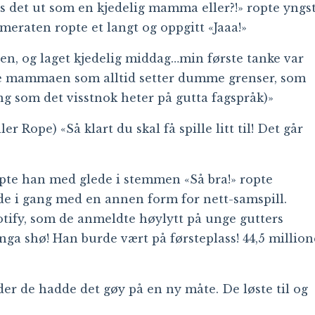
øres det ut som en kjedelig mamma eller?!» ropte yngs
meraten ropte et langt og oppgitt «Jaaa!»
n, og laget kjedelig middag…min første tanke var
lige mammaen som alltid setter dumme grenser, som
ing som det visstnok heter på gutta fagspråk)»
eller Rope) «Så klart du sk
al få spille litt til! Det går
ropte han med glede i stemmen «Så bra!» ropte
de i gang med en annen form for nett-samspill.
tify, som de anmeldte høylytt på unge gutters
anga shø! Han burde vært på førsteplass! 44,5 million
r de hadde det gøy på en ny måte. De løste til og