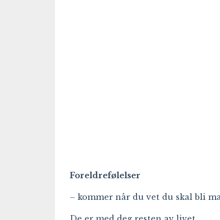
Foreldrefølelser
– kommer når du vet du skal bli m
De er med deg resten av livet.