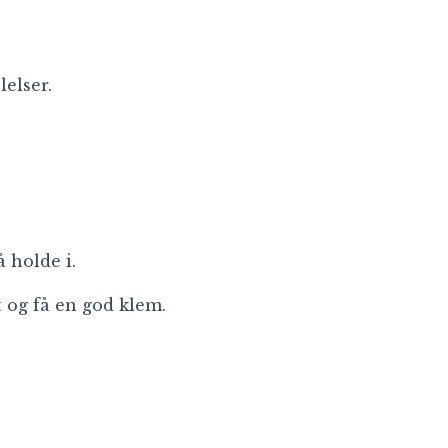
lelser.
 holde i.
t og få en god klem.