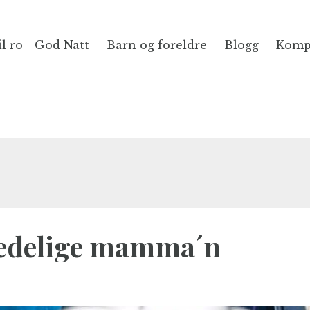
il ro - God Natt
Barn og foreldre
Blogg
Komp
kjedelige mamma´n