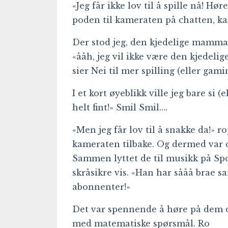
«Jeg får ikke lov til å spille nå! H
poden til kameraten på chatten, ka
Der stod jeg, den kjedelige mammae
«ååh, jeg vil ikke være den kjede
sier Nei til mer spilling (eller gam
I et kort øyeblikk ville jeg bare si (
helt fint!» Smil Smil….
«Men jeg får lov til å snakke da!» 
kameraten tilbake. Og dermed var 
Sammen lyttet de til musikk på Spo
skråsikre vis. «Han har sååå brae s
abonnenter!»
Det var spennende å høre på dem de
med matematiske spørsmål. Ro